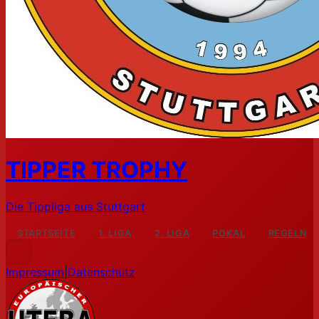
TIPPER TROPHY
Die Tippliga aus Stuttgart
STARTSEITE
1. LIGA
2. LIGA
POKAL
REGELN
Impressum
|
Datenschutz